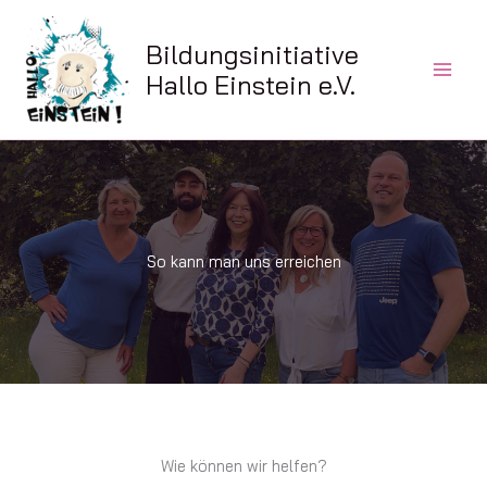
Zum
Inhalt
Bildungsinitiative
springen
Hallo Einstein e.V.
So kann man uns erreichen
Wie können wir helfen?