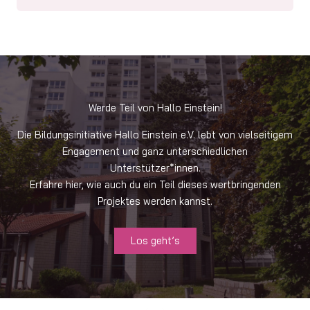
N
a
c
h
r
i
c
h
t
Werde Teil von Hallo Einstein!
Die Bildungsinitiative Hallo Einstein e.V. lebt von vielseitigem
Engagement und ganz unterschiedlichen
Unterstützer*innen.
Erfahre hier, wie auch du ein Teil dieses wertbringenden
Projektes werden kannst.
Los geht’s